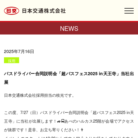
toggl
navig
NEWS
2025年7月16日
採用
バスドライバー合同説明会「超バスフェス2025 in天王寺」当社出
展
日本交通株式会社採用担当の枝光です。
この度、7/27（日）バスドライバー合同説明会「超バスフェス2025 in天
王寺」に当社が出展します！🚙🚍あべのハルカス25階が会場でアクセス
が抜群です！是非、お立ち寄りください！👨