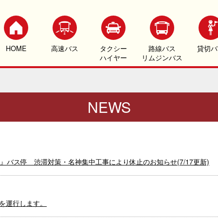
HOME
高速バス
タクシー
路線バス
貸切バ
ハイヤー
リムジンバス
NEWS
バス停 渋滞対策・名神集中工事により休止のお知らせ(7/17更新)
ス号を運行します。