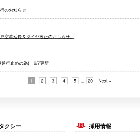
運行のお知らせ
戸空港延長＆ダイヤ改正のおしらせ。
通行止めの為) 6/7更新
1
2
3
4
5
...
20
Next »
タクシー
採用情報