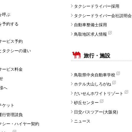
タクシードライバー採用
を呼ぶ
タクシードライバー会社説明会
を予約する
自動車整備士採用
鳥取地区求人情報
サービス予約
とタクシーの違い
旅行・施設
サービス料金
鳥取県中央自動車学校
せ
ホテル大山しろがね
様へ
だいせんホワイトリゾート
砂丘センター
チケット
日交バスツアー(大阪発)
運行管理請負
ニュース
クシー・ハイヤー契約