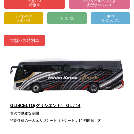
大型バス
パウダールーム付き
特別車
大型サロンバス
トイレ付き
中型
大型バス
大型バス
サロンバス
大型バス特別車
GLISCELTO(グリシエント） GL / 14
贅沢で優雅な空間
特別仕様の一人席大型シート（正シート：14 補助席：0）