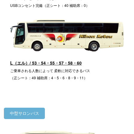
USBコンセント完備（正シート：40 補助席：0）
L（エル）/ 53・54・55・57・58・60
ご乗車される人数によって 柔軟に対応できるバス
（正シート：49 補助席：4・5・6・8・9・11）
中型サロンバス