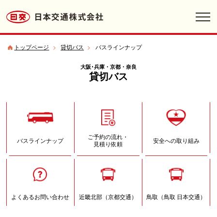
toggl
navig
トップページ
>
貸切バス
>
バスラインナップ
大阪･兵庫・京都・奈良
貸切バス
ご予約の流れ・
バスラインナップ
安全への取り組み
見積り依頼
よくあるお問い合わせ
近畿北部（京都交通）
鳥取（鳥取 日本交通）