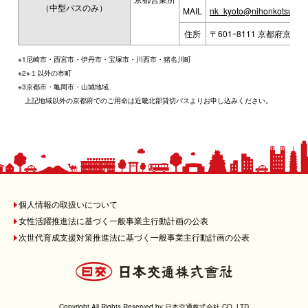
（中型バスのみ）
MAIL
nk_kyoto@nihonkotsu.co.
住所
〒601ｰ8111 京都府京
※1尼崎市・西宮市・伊丹市・宝塚市・川西市・猪名川町
※2※１以外の市町
※3京都市・亀岡市・山城地域
上記地域以外の京都府でのご用命は近畿北部貸切バスよりお申し込みください。
個人情報の取扱いについて
女性活躍推進法に基づく一般事業主行動計画の公表
次世代育成支援対策推進法に基づく一般事業主行動計画の公表
Copyright All Rights Reserved by 日本交通株式会社 CO.,LTD