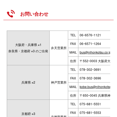
お問い合わせ
TEL
06ｰ6576ｰ1121
FAX
06ｰ6571ｰ1264
大阪府・兵庫県 ※1
弁天営業所
奈良県・京都府 ※3 のご出発
MAIL
bus@nihonkotsu.co.jp
住所
〒552ｰ0003 大阪府大阪市
TEL
078ｰ302ｰ3691
FAX
078ｰ302ｰ3696
兵庫県 ※2
神戸営業所
MAIL
kobe.bus@nihonkotsu.co.
住所
〒650ｰ0045 兵庫県神戸
TEL
075ｰ681ｰ5551
FAX
075ｰ681ｰ5553
京都府 ※3
京都営業所